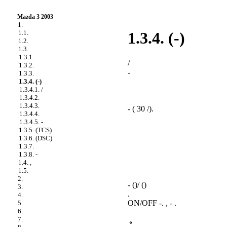
Mazda 3 2003
1.
1.1.
1.3.4. (-)
1.2.
1.3.
1.3.1.
/
1.3.2.
-
1.3.3.
1.3.4. (-)
1.3.4.1. /
1.3.4.2.
1.3.4.3.
- ( 30 /).
1.3.4.4.
1.3.4.5. -
1.3.5. (TCS)
1.3.6. (DSC)
1.3.7.
1.3.8. -
1.4. ,
1.5.
2.
- ()/ ()
3.
.
4.
ON/OFF -. , - .
5.
6.
7.
«