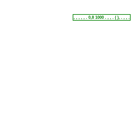
, , , , , . 0,8 1000 . , , . ( ), . , , .