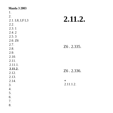
Mazda 3 2003
1.
2.
2.11.2.
2.1. L8, LF L3
2.2.
2.3. 1
2.4. 2
2.5. 3
2.6. Z6
2.7.
Z6
. 2.335
.
2.8.
2.9.
2.10.
2.11.
2.11.1.
2.11.2.
Z6
. 2.336
.
2.12.
2.13.
«
2.14.
2.11.1.2.
3.
4.
5.
6.
7.
8.