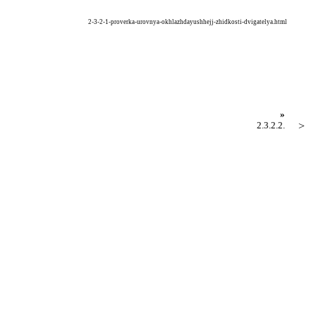
2-3-2-1-proverka-urovnya-okhlazhdayushhejj-zhidkosti-dvigatelya.html
»
2.3.2.2.
>