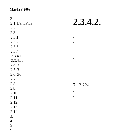
Mazda 3 2003
1.
2.
2.3.4.2.
2.1. L8, LF L3
2.2.
2.3. 1
.
2.3.1.
.
2.3.2.
.
2.3.3.
2.3.4.
.
2.3.4.1.
.
2.3.4.2.
2.4. 2
2.5. 3
2.6. Z6
2.7.
2.8.
7 ,
2.224
.
2.9.
.
2.10.
.
2.11.
.
2.12.
.
2.13.
2.14.
3.
4.
5.