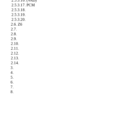
2.5.3.16. (VAD)
2.5.3.17. PCM
2.5.3.18.
2.5.3.19.
2.5.3.20.
2.6. Z6
2.7.
2.8.
2.9.
2.10.
2.11.
2.12.
2.13.
2.14.
3.
4.
5.
6.
7.
8.