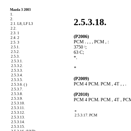
Mazda 3 2003
1.
2.
2.5.3.18.
2.1. L8, LF L3
2.2.
2.3. 1
(P2006)
2.4. 2
PCM . , , , PCM , :
2.5. 3
3750
;
2.5.1.
1
2.5.2.
63 C;
2.5.3.
*.
2.5.3.1.
2.5.3.2.
*
2.5.3.3.
2.5.3.4.
(P2009)
2.5.3.5.
PCM 4 PCM. PCM , 4T , , .
2.5.3.6. ( )
2.5.3.7.
2.5.3.8.
(P2010)
2.5.3.9.
PCM 4 PCM. PCM , 4T , PCM 
2.5.3.10.
2.5.3.11.
«
2.5.3.12.
2.5.3.17. PCM
2.5.3.13.
2.5.3.14.
2.5.3.15.