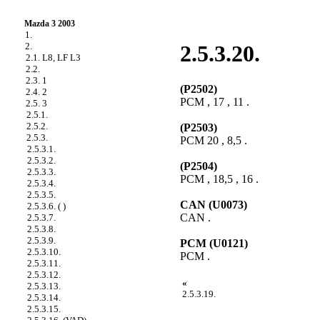
Mazda 3 2003
1.
2.
2.5.3.20.
2.1. L8, LF L3
2.2.
2.3. 1
(P2502)
2.4. 2
PCM , 17 , 11 .
2.5. 3
2.5.1.
2.5.2.
(P2503)
2.5.3.
PCM 20 , 8,5 .
2.5.3.1.
2.5.3.2.
(P2504)
2.5.3.3.
PCM , 18,5 , 16 .
2.5.3.4.
2.5.3.5.
CAN (U0073)
2.5.3.6. ( )
CAN .
2.5.3.7.
2.5.3.8.
2.5.3.9.
PCM (U0121)
2.5.3.10.
PCM .
2.5.3.11.
2.5.3.12.
«
2.5.3.13.
2.5.3.19.
2.5.3.14.
2.5.3.15.