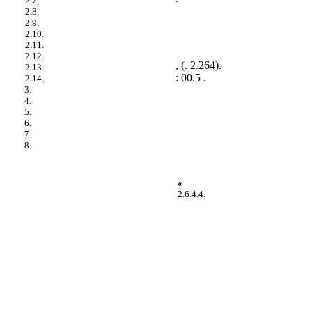
2.7.
2.8.
2.9.
2.10.
2.11.
2.12.
, (
. 2.264
).
2.13.
: 00.5 .
2.14.
3.
4.
5.
6.
7.
8.
«
2.6.4.4.