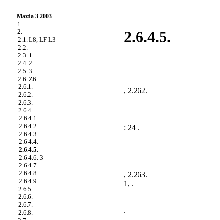
Mazda 3 2003
1.
2.
2.6.4.5.
2.1. L8, LF L3
2.2.
2.3. 1
2.4. 2
2.5. 3
2.6. Z6
2.6.1.
,
2.262
.
2.6.2.
2.6.3.
2.6.4.
2.6.4.1.
2.6.4.2.
: 24 .
2.6.4.3.
2.6.4.4.
2.6.4.5.
2.6.4.6. 3
2.6.4.7.
2.6.4.8.
,
2.263
.
2.6.4.9.
1, .
2.6.5.
2.6.6.
2.6.7.
.
2.6.8.
.