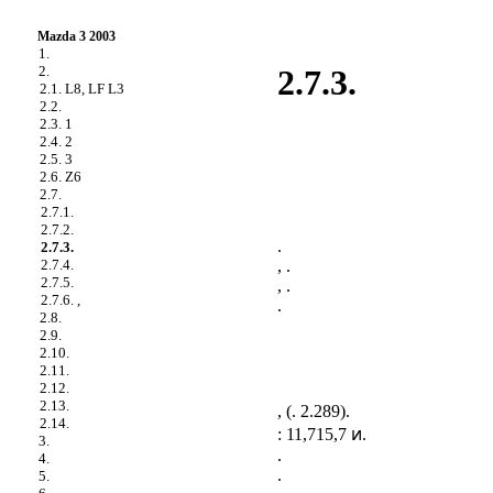
Mazda 3 2003
1.
2.
2.7.3.
2.1. L8, LF L3
2.2.
2.3. 1
2.4. 2
2.5. 3
2.6. Z6
2.7.
2.7.1.
2.7.2.
.
2.7.3.
, .
2.7.4.
2.7.5.
, .
2.7.6. ,
.
2.8.
2.9.
2.10.
2.11.
2.12.
2.13.
, (
. 2.289
).
2.14.
: 11,715,7 ͷ.
3.
.
4.
.
5.