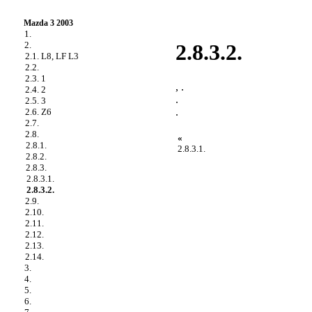
Mazda 3 2003
1.
2.
2.8.3.2.
2.1. L8, LF L3
2.2.
2.3. 1
, .
2.4. 2
.
2.5. 3
.
2.6. Z6
2.7.
2.8.
«
2.8.1.
2.8.3.1.
2.8.2.
2.8.3.
2.8.3.1.
2.8.3.2.
2.9.
2.10.
2.11.
2.12.
2.13.
2.14.
3.
4.
5.
6.