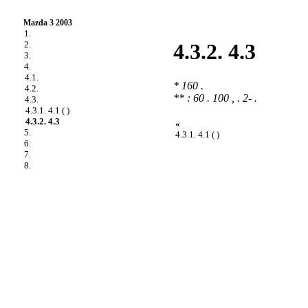
Mazda 3 2003
1.
2.
4.3.2. 4.3
3.
4.
4.1.
* 160 .
4.2.
** : 60 . 100 , . 2- .
4.3.
4.3.1. 4.1 ( )
4.3.2. 4.3
«
5.
4.3.1. 4.1 ( )
6.
7.
8.