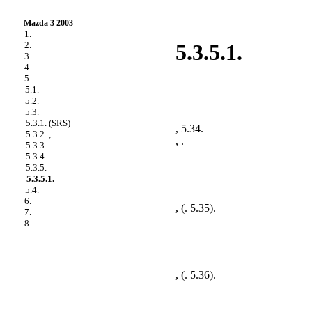
Mazda 3 2003
1.
2.
5.3.5.1.
3.
4.
5.
5.1.
5.2.
5.3.
5.3.1. (SRS)
,
5.34
.
5.3.2. ,
, .
5.3.3.
5.3.4.
5.3.5.
5.3.5.1.
5.4.
6.
, (
. 5.35
).
7.
8.
, (
. 5.36
).