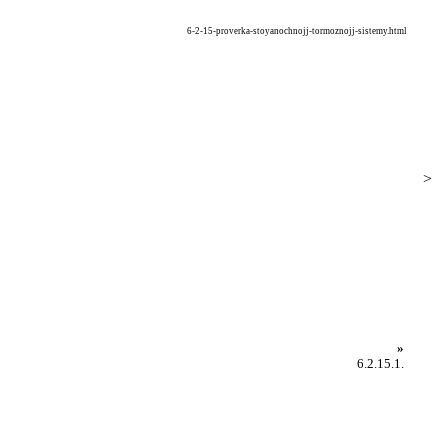
6-2-15-proverka-stoyanochnojj-tormoznojj-sistemy.html
>
»
6.2.15.1.