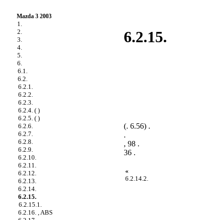
Mazda 3 2003
1.
2.
6.2.15.
3.
4.
5.
6.
6.1.
6.2.
6.2.1.
6.2.2.
6.2.3.
6.2.4. ( )
6.2.5. ( )
(
. 6.56
) .
6.2.6.
6.2.7.
.
6.2.8.
, 98 .
6.2.9.
36 .
6.2.10.
6.2.11.
«
6.2.12.
6.2.14.2.
6.2.13.
6.2.14.
6.2.15.
6.2.15.1.
6.2.16. , ABS