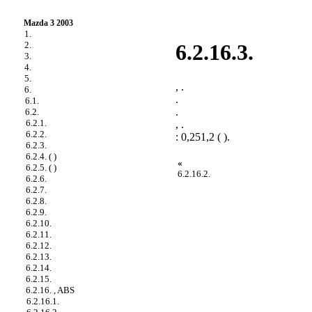
Mazda 3 2003
1.
2.
6.2.16.3.
3.
4.
5.
, .
6.
.
6.1.
.
6.2.
6.2.1.
, .
6.2.2.
: 0,251,2 ( ).
6.2.3.
6.2.4. ( )
«
6.2.5. ( )
6.2.16.2.
6.2.6.
6.2.7.
6.2.8.
6.2.9.
6.2.10.
6.2.11.
6.2.12.
6.2.13.
6.2.14.
6.2.15.
6.2.16. , ABS
6.2.16.1.