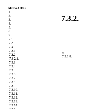
Mazda 3 2003
1.
2.
7.3.2.
3.
4.
5.
6.
7.
7.1.
7.2.
7.3.
7.3.1.
«
7.3.2.
7.3.1.8.
7.3.2.1.
7.3.3.
7.3.4.
7.3.5.
7.3.6.
7.3.7.
7.3.8.
7.3.9.
7.3.10.
7.3.11.
7.3.12.
7.3.13.
7.3.14.