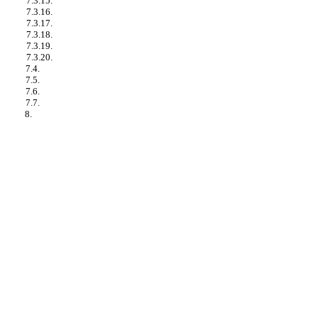
7.3.15.
7.3.16.
7.3.17.
7.3.18.
7.3.19.
7.3.20.
7.4.
7.5.
7.6.
7.7.
8.