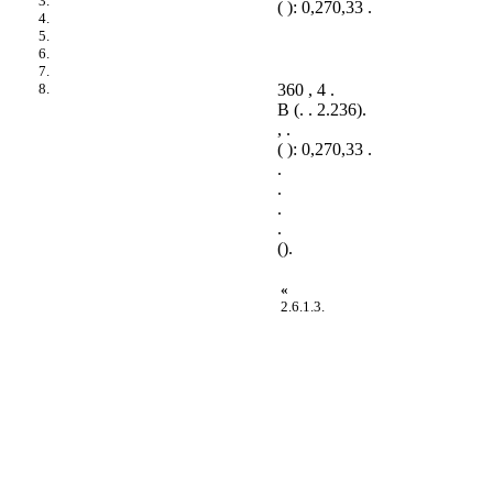
3.
( ): 0,270,33 .
4.
5.
6.
7.
360 , 4 .
8.
B (.
. 2.236
).
, .
( ): 0,270,33 .
.
.
.
.
().
«
2.6.1.3.