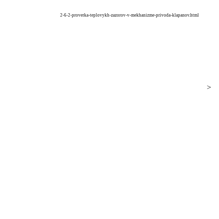
2-6-2-proverka-teplovykh-zazorov-v-mekhanizme-privoda-klapanov.html
>