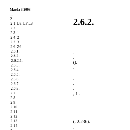
Mazda 3 2003
1.
2.
2.6.2.
2.1. L8, LF L3
2.2.
2.3. 1
2.4. 2
2.5. 3
2.6. Z6
2.6.1.
.
2.6.2.
.
2.6.2.1.
().
2.6.3.
.
2.6.4.
.
2.6.5.
.
2.6.6.
.
2.6.7.
.
2.6.8.
2.7.
, 1 .
2.8.
2.9.
2.10.
2.11.
2.12.
2.13.
(
. 2.236
).
2.14.
, .