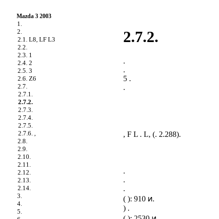
Mazda 3 2003
1.
2.
2.7.2.
2.1. L8, LF L3
2.2.
2.3. 1
.
2.4. 2
.
2.5. 3
5 .
2.6. Z6
2.7.
.
2.7.1.
2.7.2.
2.7.3.
2.7.4.
2.7.5.
2.7.6. ,
, F L . L, (
. 2.288
).
2.8.
2.9.
2.10.
2.11.
.
2.12.
.
2.13.
.
2.14.
3.
( ): 910 ͷ.
4.
) .
5.
( ): 2530 ͷ.