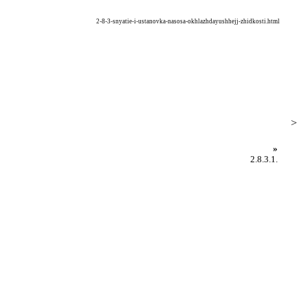
2-8-3-snyatie-i-ustanovka-nasosa-okhlazhdayushhejj-zhidkosti.html
>
»
2.8.3.1.