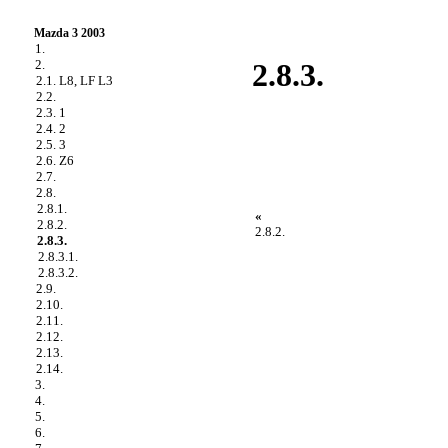
Mazda 3 2003
1.
2.
2.8.3.
2.1. L8, LF L3
2.2.
2.3. 1
2.4. 2
2.5. 3
2.6. Z6
2.7.
2.8.
2.8.1.
«
2.8.2.
2.8.2.
2.8.3.
2.8.3.1.
2.8.3.2.
2.9.
2.10.
2.11.
2.12.
2.13.
2.14.
3.
4.
5.
6.