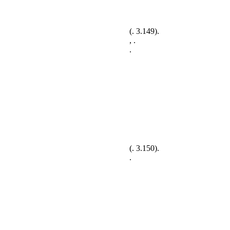
(
. 3.149
).
, .
.
(
. 3.150
).
.