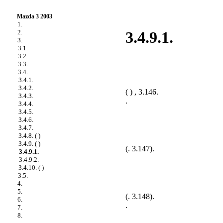
Mazda 3 2003
1.
2.
3.4.9.1.
3.
3.1.
3.2.
3.3.
3.4.
3.4.1.
3.4.2.
( ) ,
3.146
.
3.4.3.
.
3.4.4.
3.4.5.
3.4.6.
3.4.7.
3.4.8. ( )
3.4.9. ( )
(
. 3.147
).
3.4.9.1.
3.4.9.2.
3.4.10. ( )
3.5.
4.
5.
(
. 3.148
).
6.
.
7.
8.