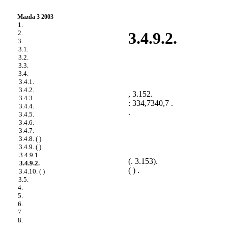
Mazda 3 2003
1.
2.
3.4.9.2.
3.
3.1.
3.2.
3.3.
3.4.
3.4.1.
3.4.2.
,
3.152
.
3.4.3.
: 334,7340,7 .
3.4.4.
.
3.4.5.
3.4.6.
3.4.7.
3.4.8. ( )
3.4.9. ( )
3.4.9.1.
(
. 3.153
).
3.4.9.2.
( ) .
3.4.10. ( )
3.5.
4.
5.
6.
7.
8.