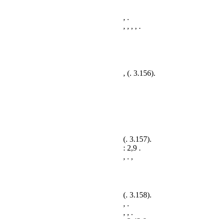
, .
, , , , .
, (.
3.156
).
(
. 3.157
).
: 2,9 .
, . ,
(
. 3.158
).
, .
, , .