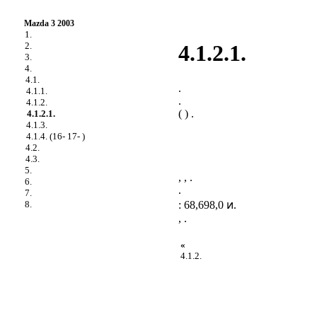
Mazda 3 2003
1.
2.
4.1.2.1.
3.
4.
4.1.
.
4.1.1.
.
4.1.2.
( ) .
4.1.2.1.
4.1.3.
4.1.4. (16- 17- )
4.2.
4.3.
5.
, , .
6.
.
7.
: 68,698,0 ͷ.
8.
, .
«
4.1.2.