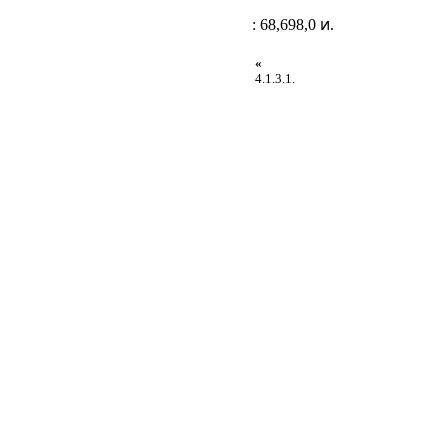
: 68,698,0 ͷ.
«
4.1.3.1.