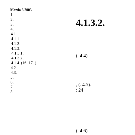
Mazda 3 2003
1.
2.
4.1.3.2.
3.
4.
4.1.
4.1.1.
4.1.2.
4.1.3.
4.1.3.1.
(
. 4.4
).
4.1.3.2.
4.1.4. (16- 17- )
4.2.
4.3.
5.
6.
, (
. 4.5
).
7.
: 24 .
8.
(
. 4.6
).