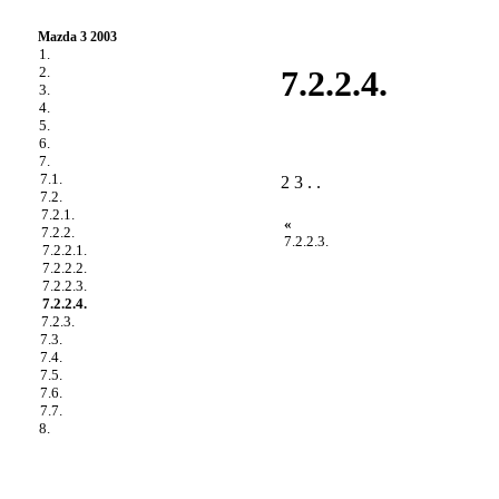
Mazda 3 2003
1.
2.
7.2.2.4.
3.
4.
5.
6.
7.
7.1.
2 3 . .
7.2.
7.2.1.
«
7.2.2.
7.2.2.3.
7.2.2.1.
7.2.2.2.
7.2.2.3.
7.2.2.4.
7.2.3.
7.3.
7.4.
7.5.
7.6.
7.7.
8.