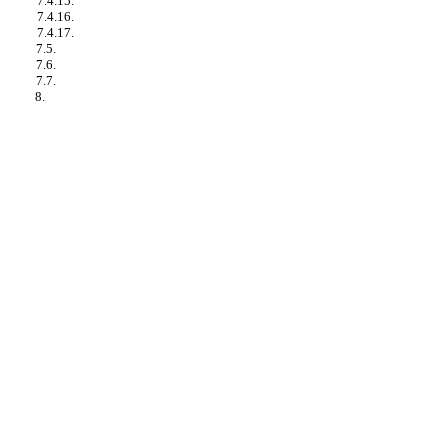
7.4.15.
7.4.16.
7.4.17.
7.5.
7.6.
7.7.
8.