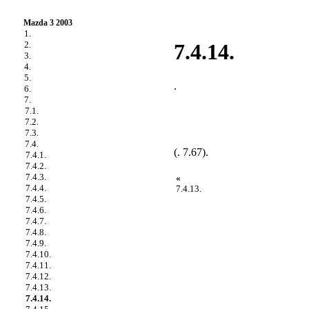
Mazda 3 2003
1.
2.
7.4.14.
3.
4.
5.
.
6.
7.
7.1.
7.2.
7.3.
7.4.
(.
7.67
).
7.4.1.
7.4.2.
7.4.3.
«
7.4.4.
7.4.13.
7.4.5.
7.4.6.
7.4.7.
7.4.8.
7.4.9.
7.4.10.
7.4.11.
7.4.12.
7.4.13.
7.4.14.