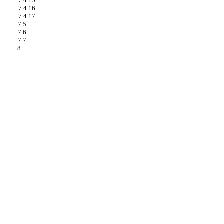
7.4.15.
7.4.16.
7.4.17.
7.5.
7.6.
7.7.
8.