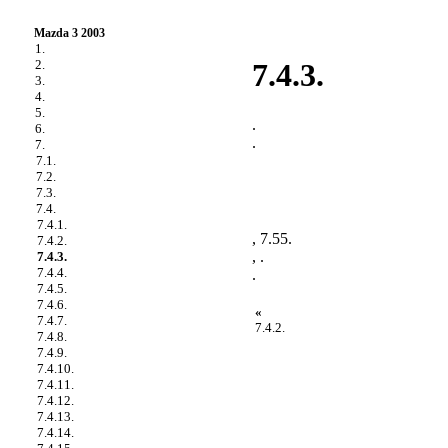
Mazda 3 2003
1.
2.
7.4.3.
3.
4.
5.
.
6.
.
7.
7.1.
7.2.
7.3.
7.4.
7.4.1.
,
7.55
.
7.4.2.
, .
7.4.3.
7.4.4.
.
7.4.5.
7.4.6.
«
7.4.7.
7.4.2.
7.4.8.
7.4.9.
7.4.10.
7.4.11.
7.4.12.
7.4.13.
7.4.14.