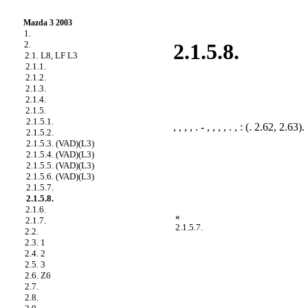
Mazda 3 2003
1.
2.
2.1.5.8.
2.1. L8, LF L3
2.1.1.
2.1.2.
2.1.3.
2.1.4.
2.1.5.
2.1.5.1.
, , , , . - , , , , . , : (.
2.62
,
2.63
).
2.1.5.2.
2.1.5.3. (VAD)(L3)
2.1.5.4. (VAD)(L3)
2.1.5.5. (VAD)(L3)
2.1.5.6. (VAD)(L3)
2.1.5.7.
2.1.5.8.
2.1.6.
«
2.1.7.
2.1.5.7.
2.2.
2.3. 1
2.4. 2
2.5. 3
2.6. Z6
2.7.
2.8.