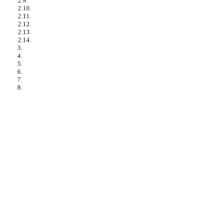
2.9.
2.10.
2.11.
2.12.
2.13.
2.14.
3.
4.
5.
6.
7.
8.