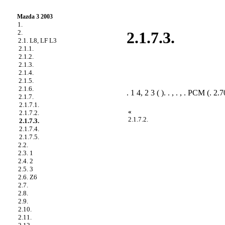
Mazda 3 2003
1.
2.
2.1.7.3.
2.1. L8, LF L3
2.1.1.
2.1.2.
2.1.3.
2.1.4.
2.1.5.
2.1.6.
. 1 4, 2 3 ( ). . , . , . PCM (
. 2.7
2.1.7.
2.1.7.1.
«
2.1.7.2.
2.1.7.2.
2.1.7.3.
2.1.7.4.
2.1.7.5.
2.2.
2.3. 1
2.4. 2
2.5. 3
2.6. Z6
2.7.
2.8.
2.9.
2.10.
2.11.