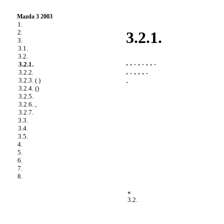
Mazda 3 2003
1.
2.
3.2.1.
3.
3.1.
3.2.
, , . , . , , .
3.2.1.
, . , , , .
3.2.2.
.
3.2.3. ( )
3.2.4. ()
3.2.5.
3.2.6. ,
3.2.7.
3.3.
3.4.
3.5.
4.
5.
6.
7.
8.
«
3.2.