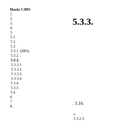
Mazda 3 2003
1.
2.
5.3.3.
3.
4.
5.
5.1.
5.2.
5.3.
5.3.1. (SRS)
5.3.2. ,
5.3.3.
5.3.3.1.
5.3.3.2.
5.3.3.3.
5.3.3.4.
5.3.4.
5.3.5.
5.4.
6.
7.
. 5.16
.
8.
«
5.3.2.3.