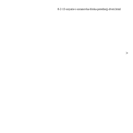
8-2-13-snyatie-i-ustanovka-bloka-perednejj-dveri.html
>