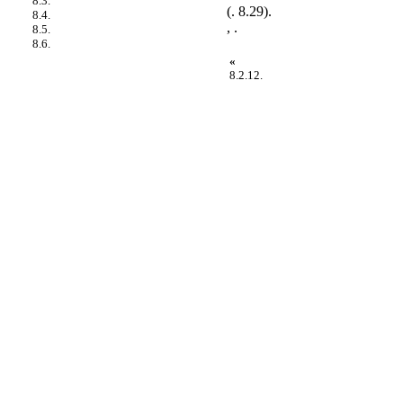
8.3.
(
. 8.29
).
8.4.
, .
8.5.
8.6.
«
8.2.12.