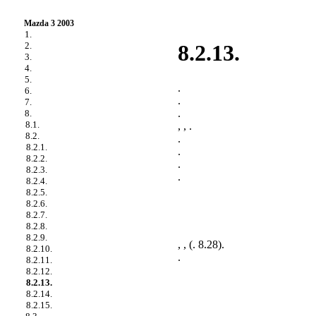
Mazda 3 2003
1.
2.
8.2.13.
3.
4.
5.
.
6.
.
7.
.
8.
8.1.
, , .
8.2.
.
8.2.1.
.
8.2.2.
.
8.2.3.
.
8.2.4.
8.2.5.
8.2.6.
8.2.7.
8.2.8.
8.2.9.
, , (
. 8.28
).
8.2.10.
.
8.2.11.
8.2.12.
8.2.13.
8.2.14.
8.2.15.