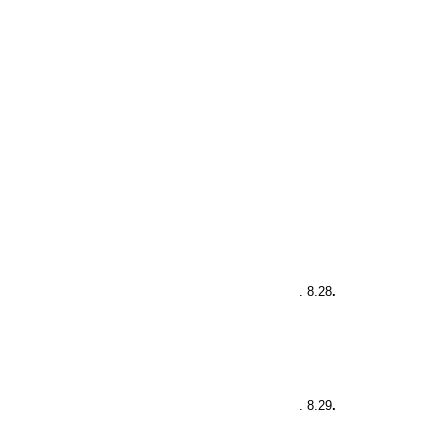
. 8.28
.
. 8.29
.