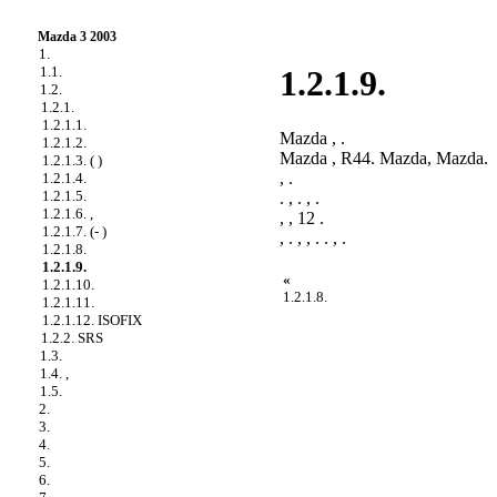
Mazda 3 2003
1.
1.1.
1.2.1.9.
1.2.
1.2.1.
1.2.1.1.
Mazda , .
1.2.1.2.
Mazda , R44. Mazda, Mazda.
1.2.1.3. ( )
, .
1.2.1.4.
1.2.1.5.
. , . , .
1.2.1.6. ,
, , 12 .
1.2.1.7. (- )
, . , , . . , .
1.2.1.8.
1.2.1.9.
«
1.2.1.10.
1.2.1.8.
1.2.1.11.
1.2.1.12. ISOFIX
1.2.2. SRS
1.3.
1.4. ,
1.5.
2.
3.
4.
5.
6.