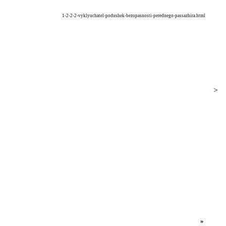
1-2-2-2-vyklyuchatel-podushek-bezopasnosti-perednego-passazhira.html
>
»