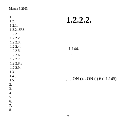
Mazda 3 2003
1.
1.1.
1.2.2.2.
1.2.
1.2.1.
1.2.2. SRS
1.2.2.1.
1.2.2.2.
1.2.2.3.
1.2.2.4.
.
1.144
.
1.2.2.5.
, . .
1.2.2.6.
1.2.2.7.
1.2.2.8. /
1.2.2.9.
1.3.
1.4. ,
, . , ON (), . ON ( ) 6 (
. 1.145
).
1.5.
2.
3.
4.
5.
6.
7.
8.
«