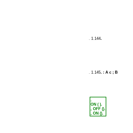
. 1.144
.
. 1.145
. : A c ; B
.
ON ( ).
, OFF ().
, ON ().