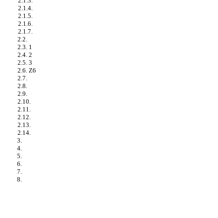
2.1.3.
2.1.4.
2.1.5.
2.1.6.
2.1.7.
2.2.
2.3. 1
2.4. 2
2.5. 3
2.6. Z6
2.7.
2.8.
2.9.
2.10.
2.11.
2.12.
2.13.
2.14.
3.
4.
5.
6.
7.
8.