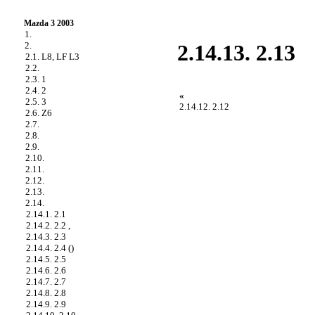
Mazda 3 2003
1.
2.
2.14.13. 2.13
2.1. L8, LF L3
2.2.
2.3. 1
2.4. 2
«
2.5. 3
2.14.12. 2.12
2.6. Z6
2.7.
2.8.
2.9.
2.10.
2.11.
2.12.
2.13.
2.14.
2.14.1. 2.1
2.14.2. 2.2 ,
2.14.3. 2.3
2.14.4. 2.4 ()
2.14.5. 2.5
2.14.6. 2.6
2.14.7. 2.7
2.14.8. 2.8
2.14.9. 2.9