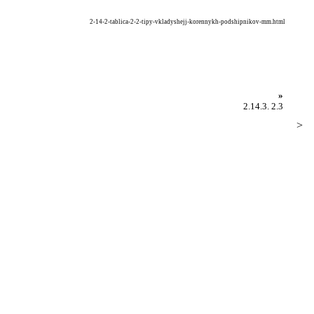
2-14-2-tablica-2-2-tipy-vkladyshejj-korennykh-podshipnikov-mm.html
»
2.14.3. 2.3
>