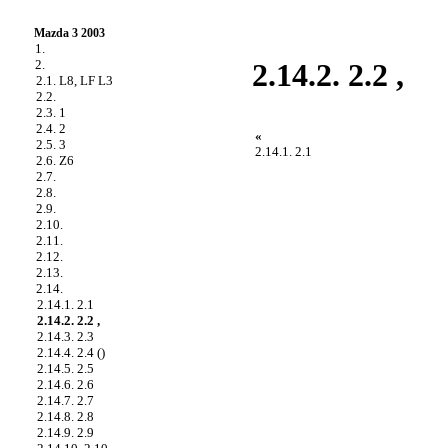
Mazda 3 2003
1.
2.
2.14.2. 2.2 ,
2.1. L8, LF L3
2.2.
2.3. 1
2.4. 2
«
2.5. 3
2.14.1. 2.1
2.6. Z6
2.7.
2.8.
2.9.
2.10.
2.11.
2.12.
2.13.
2.14.
2.14.1. 2.1
2.14.2. 2.2 ,
2.14.3. 2.3
2.14.4. 2.4 ()
2.14.5. 2.5
2.14.6. 2.6
2.14.7. 2.7
2.14.8. 2.8
2.14.9. 2.9