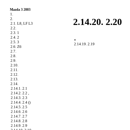
Mazda 3 2003
1.
2.
2.14.20. 2.20
2.1. L8, LF L3
2.2.
2.3. 1
2.4. 2
«
2.5. 3
2.14.19. 2.19
2.6. Z6
2.7.
2.8.
2.9.
2.10.
2.11.
2.12.
2.13.
2.14.
2.14.1. 2.1
2.14.2. 2.2 ,
2.14.3. 2.3
2.14.4. 2.4 ()
2.14.5. 2.5
2.14.6. 2.6
2.14.7. 2.7
2.14.8. 2.8
2.14.9. 2.9