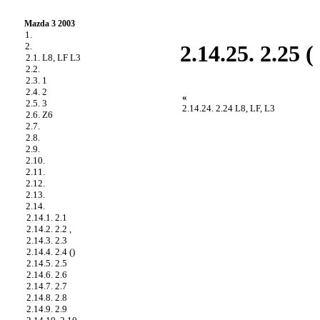
Mazda 3 2003
1.
2.
2.14.25. 2.25 ( 
2.1. L8, LF L3
2.2.
2.3. 1
2.4. 2
«
2.5. 3
2.14.24. 2.24 L8, LF, L3
2.6. Z6
2.7.
2.8.
2.9.
2.10.
2.11.
2.12.
2.13.
2.14.
2.14.1. 2.1
2.14.2. 2.2 ,
2.14.3. 2.3
2.14.4. 2.4 ()
2.14.5. 2.5
2.14.6. 2.6
2.14.7. 2.7
2.14.8. 2.8
2.14.9. 2.9