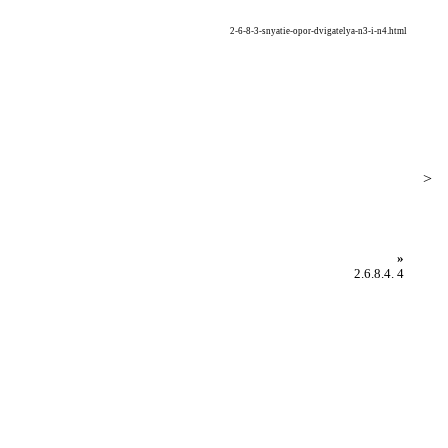
2-6-8-3-snyatie-opor-dvigatelya-n3-i-n4.html
>
»
2.6.8.4. 4