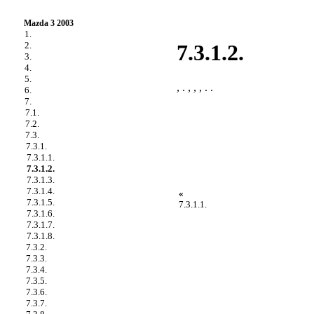
Mazda 3 2003
1.
2.
7.3.1.2.
3.
4.
5.
, . , , , . .
6.
7.
7.1.
7.2.
7.3.
7.3.1.
7.3.1.1.
7.3.1.2.
7.3.1.3.
7.3.1.4.
«
7.3.1.5.
7.3.1.1.
7.3.1.6.
7.3.1.7.
7.3.1.8.
7.3.2.
7.3.3.
7.3.4.
7.3.5.
7.3.6.
7.3.7.