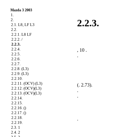
Mazda 3 2003
1.
2.
2.2.3.
2.1. L8, LF L3
2.2.
2.2.1. L8 LF
2.2.2. /
2.2.3.
2.2.4.
, 10 .
2.2.5.
.
2.2.6.
2.2.7.
2.2.8. (L3)
2.2.9. (L3)
2.2.10.
2.2.11. (OCV) (L3)
(
. 2.73
).
2.2.12. (OCV)(L3)
.
2.2.13. (OCV)(L3)
.
2.2.14.
2.2.15.
2.2.16. ()
2.2.17. ()
2.2.18.
.
2.2.19.
2.3. 1
2.4. 2