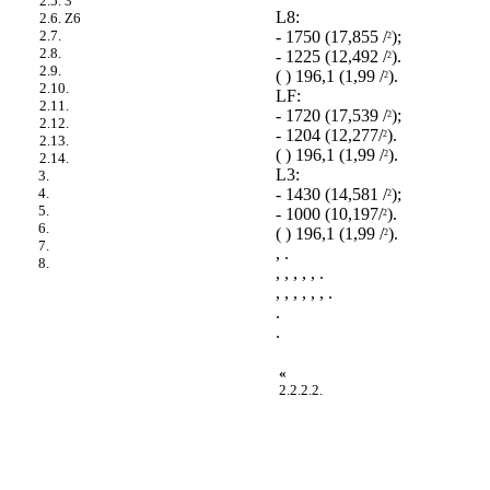
2.5. 3
L8:
2.6. Z6
- 1750 (17,855 /
);
2.7.
2
2.8.
- 1225 (12,492 /
).
2
2.9.
( ) 196,1 (1,99 /
).
2
2.10.
LF:
2.11.
- 1720 (17,539 /
);
2
2.12.
- 1204 (12,277/
).
2
2.13.
( ) 196,1 (1,99 /
).
2
2.14.
L3:
3.
- 1430 (14,581 /
);
4.
2
5.
- 1000 (10,197/
).
2
6.
( ) 196,1 (1,99 /
).
2
7.
, .
8.
, , , , , .
, , , , , , .
.
.
«
2.2.2.2.