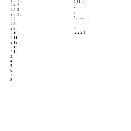
2.3. 1
( ) ( , ):
2.4. 2
;
2.5. 3
;
2.6. Z6
: , , , , , .
2.7.
2.8.
«
2.9.
2.2.2.1.
2.10.
2.11.
2.12.
2.13.
2.14.
3.
4.
5.
6.
7.
8.