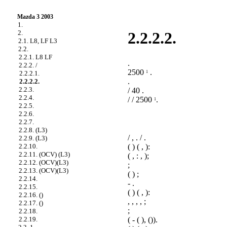
Mazda 3 2003
1.
2.
2.2.2.2.
2.1. L8, LF L3
2.2.
2.2.1. L8 LF
.
2.2.2. /
2500
.
1
2.2.2.1.
.
2.2.2.2.
2.2.3.
/ 40 .
2.2.4.
/ / 2500
.
1
2.2.5.
2.2.6.
2.2.7.
2.2.8. (L3)
/ , . / .
2.2.9. (L3)
( ) ( , ):
2.2.10.
2.2.11. (OCV) (L3)
( , : , );
2.2.12. (OCV)(L3)
;
2.2.13. (OCV)(L3)
( ) ;
2.2.14.
- .
2.2.15.
( ) ( , ):
2.2.16. ()
, , , , ;
2.2.17. ()
;
2.2.18.
( - ( ), ()).
2.2.19.