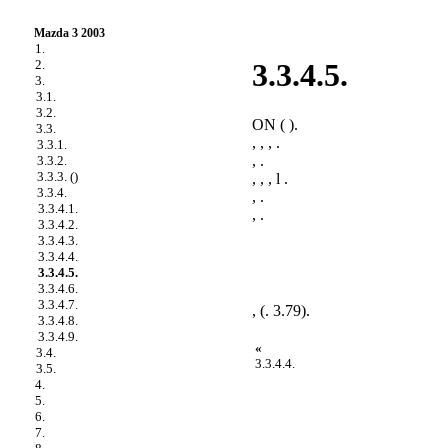
Mazda 3 2003
1.
2.
3.3.4.5.
3.
3.1.
3.2.
ON ( ).
3.3.
, , , .
3.3.1.
, .
3.3.2.
3.3.3. ()
, , , l .
3.3.4.
, .
3.3.4.1.
, .
3.3.4.2.
3.3.4.3.
3.3.4.4.
3.3.4.5.
3.3.4.6.
3.3.4.7.
, (
. 3.79
).
3.3.4.8.
3.3.4.9.
«
3.4.
3.3.4.4.
3.5.
4.
5.
6.
7.