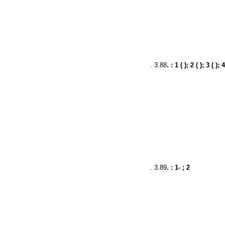
. 3.88
. : 1 ( ); 2 ( ); 3 ( ); 
. 3.89
. : 1- ; 2