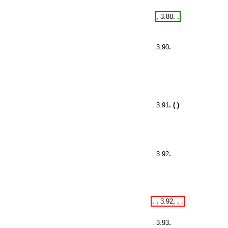
,
3.88
. .
. 3.90
.
. 3.91
. ( )
. 3.92
.
. ,
3.92
, , .
. 3.93
.