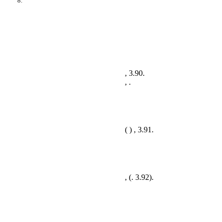
8.
,
3.90
.
, .
( ) ,
3.91
.
, (
. 3.92
).