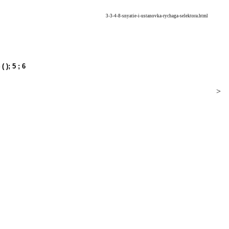
3-3-4-8-snyatie-i-ustanovka-rychaga-selektora.html
4 ( ); 5 ; 6
>