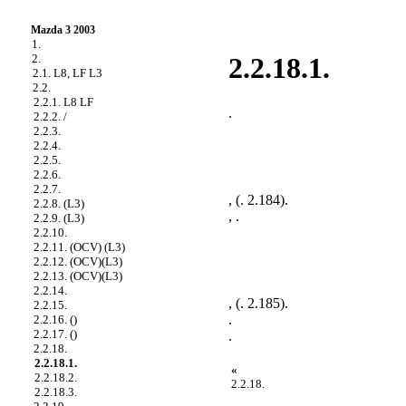
Mazda 3 2003
1.
2.
2.2.18.1.
2.1. L8, LF L3
2.2.
2.2.1. L8 LF
.
2.2.2. /
2.2.3.
2.2.4.
2.2.5.
2.2.6.
2.2.7.
, (
. 2.184
).
2.2.8. (L3)
, .
2.2.9. (L3)
2.2.10.
2.2.11. (OCV) (L3)
2.2.12. (OCV)(L3)
2.2.13. (OCV)(L3)
2.2.14.
, (
. 2.185
).
2.2.15.
.
2.2.16. ()
2.2.17. ()
.
2.2.18.
2.2.18.1.
«
2.2.18.2.
2.2.18.
2.2.18.3.