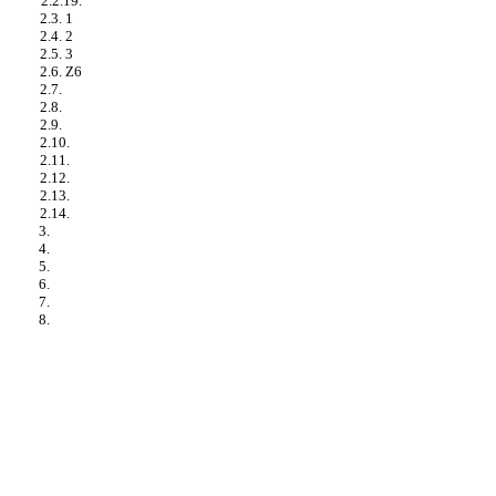
2.2.19.
2.3. 1
2.4. 2
2.5. 3
2.6. Z6
2.7.
2.8.
2.9.
2.10.
2.11.
2.12.
2.13.
2.14.
3.
4.
5.
6.
7.
8.