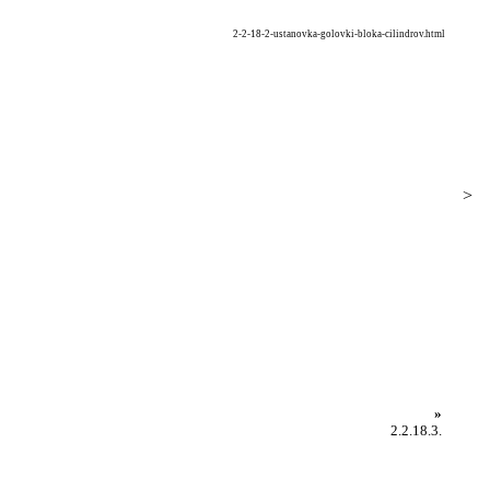
2-2-18-2-ustanovka-golovki-bloka-cilindrov.html
>
»
2.2.18.3.