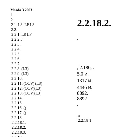
Mazda 3 2003
1.
2.
2.2.18.2.
2.1. L8, LF L3
2.2.
2.2.1. L8 LF
.
2.2.2. /
2.2.3.
2.2.4.
2.2.5.
2.2.6.
2.2.7.
,
2.186
, .
2.2.8. (L3)
5,0 ͷ.
2.2.9. (L3)
2.2.10.
1317 ͷ.
2.2.11. (OCV) (L3)
4446 ͷ.
2.2.12. (OCV)(L3)
8892.
2.2.13. (OCV)(L3)
2.2.14.
8892.
2.2.15.
.
2.2.16. ()
2.2.17. ()
«
2.2.18.
2.2.18.1.
2.2.18.1.
2.2.18.2.
2.2.18.3.