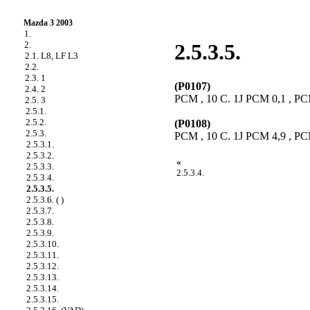
Mazda 3 2003
1.
2.
2.5.3.5.
2.1. L8, LF L3
2.2.
2.3. 1
(P0107)
2.4. 2
PCM , 10 C. 1J PCM 0,1 , PCM
2.5. 3
2.5.1.
2.5.2.
(P0108)
2.5.3.
PCM , 10 C. 1J PCM 4,9 , PCM
2.5.3.1.
2.5.3.2.
«
2.5.3.3.
2.5.3.4.
2.5.3.4.
2.5.3.5.
2.5.3.6. ( )
2.5.3.7.
2.5.3.8.
2.5.3.9.
2.5.3.10.
2.5.3.11.
2.5.3.12.
2.5.3.13.
2.5.3.14.
2.5.3.15.