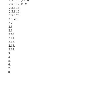
2.5.3.16. (VAD)
2.5.3.17. PCM
2.5.3.18.
2.5.3.19.
2.5.3.20.
2.6. Z6
2.7.
2.8.
2.9.
2.10.
2.11.
2.12.
2.13.
2.14.
3.
4.
5.
6.
7.
8.