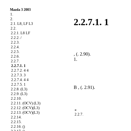
Mazda 3 2003
1.
2.
2.2.7.1. 1
2.1. L8, LF L3
2.2.
2.2.1. L8 LF
2.2.2. /
2.2.3.
2.2.4.
2.2.5.
, (
. 2.90
).
2.2.6.
1.
2.2.7.
2.2.7.1. 1
2.2.7.2. 4 4
2.2.7.3. 3
2.2.7.4. 4 4
2.2.7.5. 1
B , (
. 2.91
).
2.2.8. (L3)
2.2.9. (L3)
2.2.10.
2.2.11. (OCV) (L3)
2.2.12. (OCV)(L3)
«
2.2.13. (OCV)(L3)
2.2.7.
2.2.14.
2.2.15.
2.2.16. ()