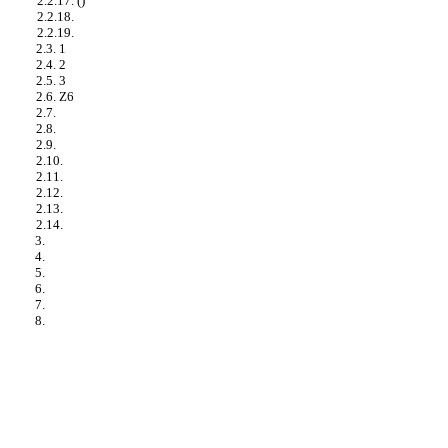
2.2.17. ()
2.2.18.
2.2.19.
2.3. 1
2.4. 2
2.5. 3
2.6. Z6
2.7.
2.8.
2.9.
2.10.
2.11.
2.12.
2.13.
2.14.
3.
4.
5.
6.
7.
8.