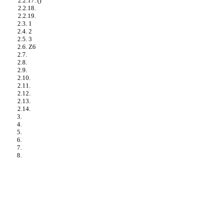
2.2.17. ()
2.2.18.
2.2.19.
2.3. 1
2.4. 2
2.5. 3
2.6. Z6
2.7.
2.8.
2.9.
2.10.
2.11.
2.12.
2.13.
2.14.
3.
4.
5.
6.
7.
8.