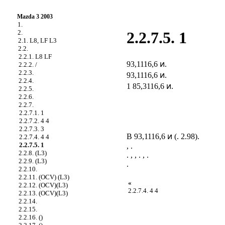
Mazda 3 2003
1.
2.
2.2.7.5. 1
2.1. L8, LF L3
2.2.
2.2.1. L8 LF
93,1116,6 ͷ.
2.2.2. /
2.2.3.
93,1116,6 ͷ.
2.2.4.
1 85,3116,6 ͷ.
2.2.5.
2.2.6.
2.2.7.
2.2.7.1. 1
2.2.7.2. 4 4
2.2.7.3. 3
B 93,1116,6 ͷ (
. 2.98
).
2.2.7.4. 4 4
2.2.7.5. 1
, .
2.2.8. (L3)
. , , . , .
2.2.9. (L3)
.
2.2.10.
2.2.11. (OCV) (L3)
«
2.2.12. (OCV)(L3)
2.2.7.4. 4 4
2.2.13. (OCV)(L3)
2.2.14.
2.2.15.
2.2.16. ()